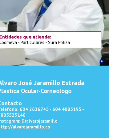
Entidades que atiende:
Coomeva - Particulares - Sura Póliza
Alvaro José Jaramillo Estrada
Plastica Ocular-Corneólogo
Contacto
Teléfono: 604
2626745 - 604 4085195 -
3005523140
nstagram: Dralvarojaramillo
ttp://alvarojaramillo.co