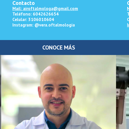
Contacto
Mail: airoftalmologa@gmail.com
Teléfono: 6042626654
Celular: 3106010604
Instagram: @vera.oftalmologia
CONOCE MÁS