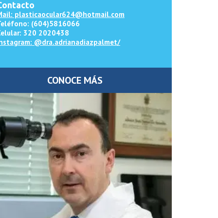
Contacto
Mail: plasticaocular624@hotmail.com
Teléfono: (604)5816066
Celular: 320 2020438
Instagram: @dra.adrianadiazpalmet/
CONOCE MÁS