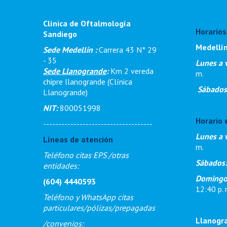
Clínica de Oftalmología
Horarios
Sandiego
Medellí
Sede Medellín :
Carrera 43 N° 29
- 35
Lunes a 
Sede Llanogrande
:
Km 2 vereda
m
.
chipre llanogrande (Clínica
Sábados
Llanogrande)
NIT:
800051998
Horario 
------------------------------------
Lunes a 
Líneas de atención
m.
Teléfono citas EPS /otras
Sábados
entidades:
Domingos
(604) 4440593
12:40 p. 
Teléfono y WhatsApp citas
particulares/pólizas/prepagadas
Llanogr
/
convenios: