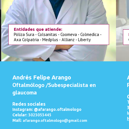
Entidades que atiende:
Póliza Sura - Colsanitas - Coomeva - Colmedica -
Axa Colpatria - Medplus - Allianz - Liberty
Andrés Felipe Arango
Oftalmólogo /Subespecialista en
glaucoma
Redes sociales
Instagram: @afarango.oftalmologo
I
3023053445
Celular:
h
afarango.oftalmologo@gmail.com
Mail: