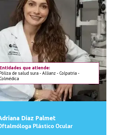
Entidades que atiende:
Póliza de salud sura - Allianz - Colpatria -
Colmédica
Adriana Diaz Palmet
Oftalmóloga Plástico Ocular