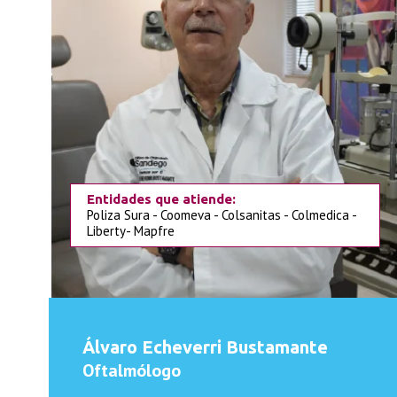
Entidades que atiende:
Poliza Sura - Coomeva - Colsanitas - Colmedica -
Liberty- Mapfre
Álvaro Echeverri Bustamante
Oftalmólogo