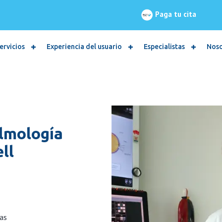
Paga tu cita
ervicios
Experiencia del usuario
Especialistas
Nos
almología
ll
as