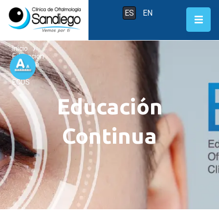
ES
EN
Inicio
Educacion
continua
ECOS
Educación
Continua