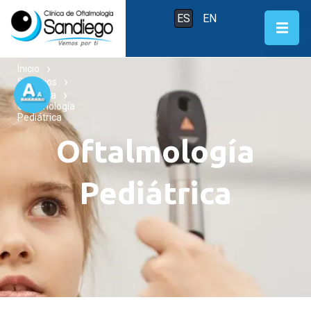
ES
EN
Inicio
Servicios
Consulta
Oftalmología
Pediátrica
Oftalmología
Pediátrica