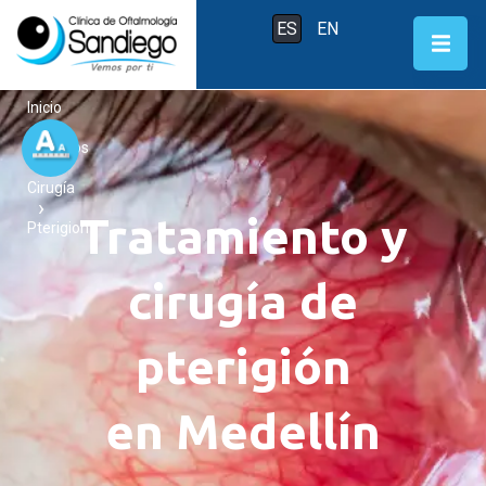
ES
EN
Inicio
Servicios
Cirugía
Tratamiento y
Pterigion
cirugía de
pterigión
en Medellín