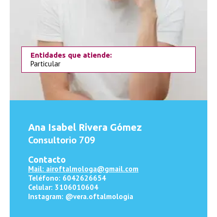
Entidades que atiende:
Particular
Ana Isabel Rivera Gómez
Consultorio 709
Contacto
Mail: airoftalmologa@gmail.com
Teléfono: 6042626654
Celular: 3106010604
Instagram: @vera.oftalmologia