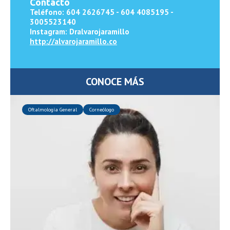
Contacto
Teléfono: 604
2626745 - 604 4085195 -
3005523140
Instagram: Dralvarojaramillo
http://alvarojaramillo.co
CONOCE MÁS
Oftalmología General
Corneólogo