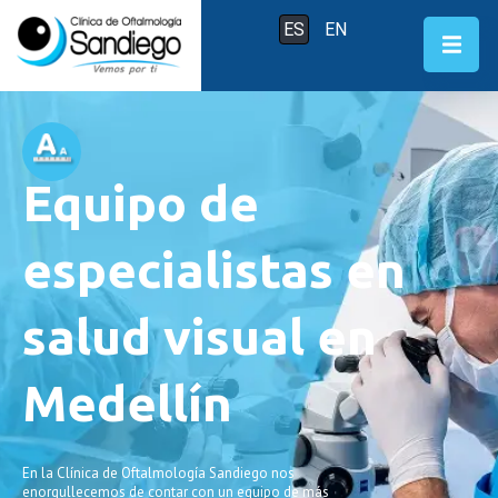
ES
EN
Equipo de
especialistas en
salud visual en
Medellín
En la Clínica de Oftalmología Sandiego nos
enorgullecemos de contar con un equipo de más