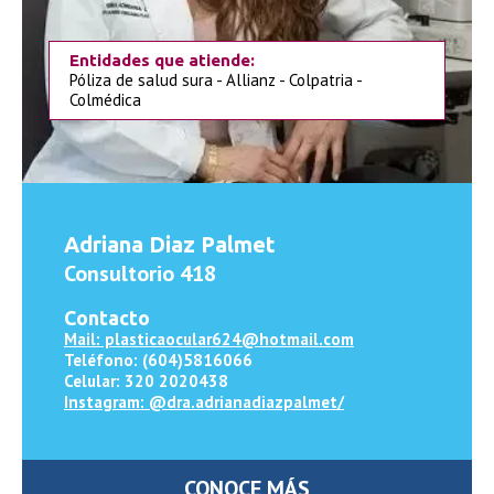
Entidades que atiende:
Póliza de salud sura - Allianz - Colpatria -
Colmédica
Adriana Diaz Palmet
Consultorio 418
Contacto
Mail: plasticaocular624@hotmail.com
Teléfono: (604)5816066
Celular: 320 2020438
Instagram: @dra.adrianadiazpalmet/
CONOCE MÁS