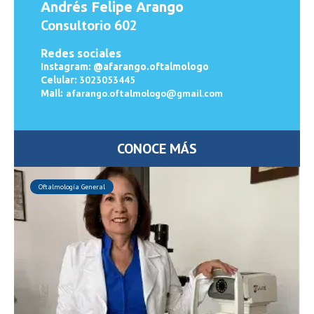
Andrés Felipe Arango
Consultorio 602
Redes sociales
Instagram: @afarango.oftalmologo
3023053445
Celular:
afarango.oftalmologo@gmail.com
Mail:
CONOCE MÁS
Oftalmología General