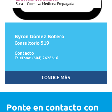
Sura - Coomeva Medicina Prepagada
Byron Gómez Botero
Consultorio 519
Contacto
Teléfono: (604) 2626616
CONOCE MÁS
Ponte en contacto con