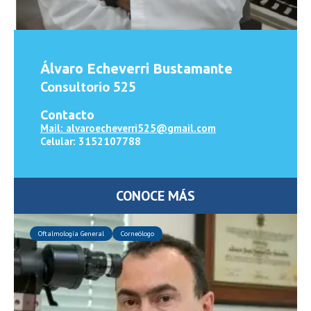
Álvaro Echeverri Bustamante
Consultorio 525
Contacto
Mail: alvaroecheverri525@gmail.com
Celular: 3152107788
CONOCE MÁS
Oftalmología General
Corneólogo