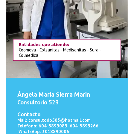
Entidades que atiende:
Coomeva - Colsanitas - Medisanitas - Sura -
Colmedica
Ángela María Sierra Marín
Consultorio 523
Contacto
Mail: consultorio503@hotmail.com
Teléfono: 604-5899089 604-5899266
WhatsApp: 3018890006