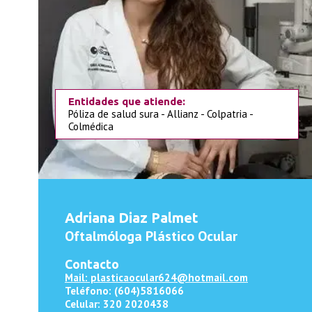
Entidades que atiende:
Póliza de salud sura - Allianz - Colpatria -
Colmédica
Adriana Diaz Palmet
Oftalmóloga Plástico Ocular
Contacto
Mail: plasticaocular624@hotmail.com
Teléfono: (604)5816066
Celular: 320 2020438