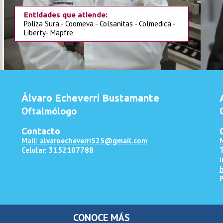
Entidades que atiende:
Poliza Sura - Coomeva - Colsanitas - Colmedica -
Liberty- Mapfre
Álvaro Echeverri Bustamante
Oftalmólogo
Contacto
Mail: alvaroecheverri525@gmail.com
Celular: 3152107788
CONOCE MÁS