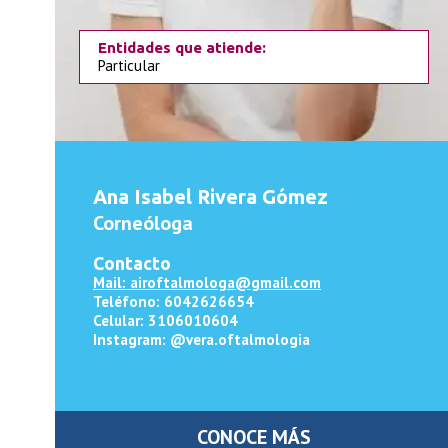
Entidades que atiende:
Particular
Ana Isabel Rivera Gómez
Corneóloga
Contacto
Mail: airoftalmologa@gmail.com
Teléfono: 6042626654
Celular: 3106010604
Instagram: @vera.oftalmologia
CONOCE MÁS