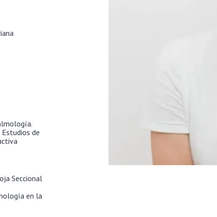
riana
talmología.
 Estudios de
activa
oja Seccional
mología en la