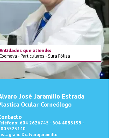
Entidades que atiende:
Coomeva - Particulares - Sura Póliza
Alvaro José Jaramillo Estrada
Plastica Ocular-Corneólogo
Contacto
Teléfono: 604
2626745 - 604 4085195 -
3005523140
nstagram: Dralvarojaramillo