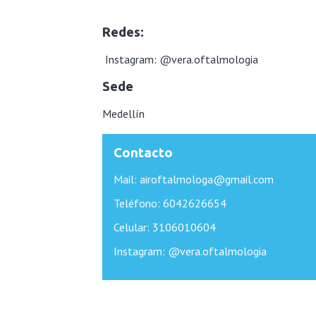
Redes:
Instagram: @vera.oftalmologia
Sede
Medellín
Contacto
Mail: airoftalmologa@gmail.com
Teléfono: 6042626654
Celular: 3106010604
Instagram: @vera.oftalmologia