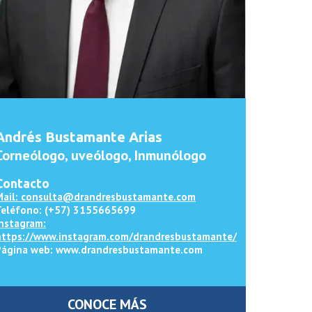
Andrés Bustamante Arias
Corneólogo, uveólogo, Inmunólogo
Contacto
Mail: consulta@drandresbustamante.com
Teléfono: (+57) 3155665699
instagram:
https://www.instagram.com/drandresbustamante/
Página web: www.drandresbustamante.com
CONOCE MÁS