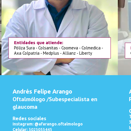
Entidades que atiende:
Póliza Sura - Colsanitas - Coomeva - Colmedica -
Axa Colpatria - Medplus - Allianz - Liberty
Andrés Felipe Arango
Oftalmólogo /Subespecialista en
glaucoma
Redes sociales
Instagram: @afarango.oftalmologo
I
3023053445
Celular: