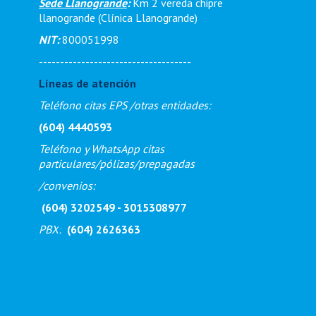
Sede Llanogrande
:
Km 2 vereda chipre
llanogrande (Clínica Llanogrande)
NIT:
800051998
------------------------------------
Líneas de atención
Teléfono citas EPS /otras entidades:
(604) 4440593
Teléfono y WhatsApp citas
particulares/pólizas/prepagadas
/
convenios:
(604) 3202549 - 3015308977
PBX
:
(604) 2626363