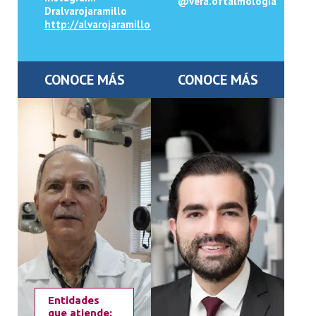
@vera.oftalmologia
Dralvarojaramillo
http://alvarojaramillo.co
CONOCE MÁS
CONOCE MÁS
Entidades
que atiende: