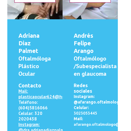
Adriana
Andrés
Diaz
Felipe
Palmet
Arango
Oftalmóloga
Oftalmólogo
Plástico
/Subespecialista
Ocular
en glaucoma
Contacto
Redes
Mail:
sociales
plasticaocular624@hotmail.com
Instagram:
Teléfono:
@afarango.oftalmologo
(604)5816066
Celular:
Celular: 320
3023053445
2020438
Mail:
Instagram:
afarango.oftalmologo@gmail
@dra.adrianadiazpalmet/