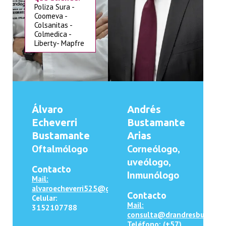
Poliza Sura -
Coomeva -
Colsanitas -
Colmedica -
Liberty- Mapfre
Álvaro
Andrés
Echeverri
Bustamante
Bustamante
Arias
Oftalmólogo
Corneólogo,
uveólogo,
Contacto
Inmunólogo
Mail:
alvaroecheverri525@gmail.com
Contacto
Celular:
Mail:
3152107788
consulta@drandresbustama
Teléfono: (+57)