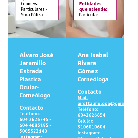
Coomeva -
Entidades
Particulares -
que atiende:
Sura Póliza
Particular
Alvaro José
Ana Isabel
Jaramillo
Rivera
Estrada
Gómez
Plastica
Corneóloga
Ocular-
Contacto
Corneólogo
Mail:
airoftalmologa@gmail.com
Contacto
Teléfono:
Teléfono:
6042626654
604
2626745 -
Celular:
604 4085195 -
3106010604
3005523140
Instagram:
Instagram: