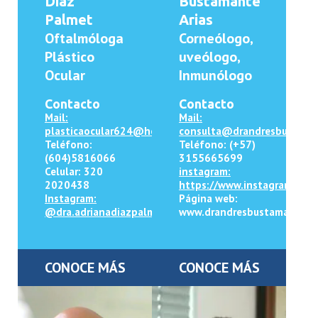
Diaz
Bustamante
Palmet
Arias
Oftalmóloga
Corneólogo,
Plástico
uveólogo,
Ocular
Inmunólogo
Contacto
Contacto
Mail:
Mail:
plasticaocular624@hotmail.com
consulta@drandresbustama
Teléfono:
Teléfono: (+57)
(604)5816066
3155665699
Celular: 320
instagram:
2020438
https://www.instagram.com
Instagram:
Página web:
@dra.adrianadiazpalmet/
www.drandresbustamante.c
CONOCE MÁS
CONOCE MÁS