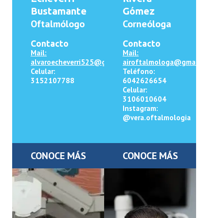
Bustamante
Gómez
Oftalmólogo
Corneóloga
Contacto
Contacto
Mail:
Mail:
alvaroecheverri525@gmail.com
airoftalmologa@gmail.com
Celular:
Teléfono:
3152107788
6042626654
Celular:
3106010604
Instagram:
@vera.oftalmologia
CONOCE MÁS
CONOCE MÁS