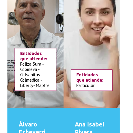
Entidades
que atiende:
Poliza Sura -
Coomeva -
Colsanitas -
Entidades
Colmedica -
que atiende:
Liberty- Mapfre
Particular
Álvaro
Ana Isabel
Echeverri
Rivera