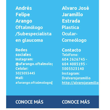
Andrés
Alvaro José
Felipe
Jaramillo
Arango
Estrada
Oftalmólogo
Plastica
/Subespecialista
Ocular-
en glaucoma
Corneólogo
Redes
Contacto
sociales
Teléfono:
604
2626745 -
Instagram:
604 4085195 -
@afarango.oftalmologo
3005523140
Celular:
3023053445
Instagram:
Dralvarojaramillo
Mail:
afarango.oftalmologo@gmail.com
http://alvarojaramillo.co
CONOCE MÁS
CONOCE MÁS