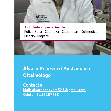
Entidades que atiende:
Poliza Sura - Coomeva - Colsanitas - Colmedica -
Liberty- Mapfre
Álvaro Echeverri Bustamante
Oftalmólogo
Contacto
Mail: alvaroecheverri525@gmail.com
Celular: 3152107788