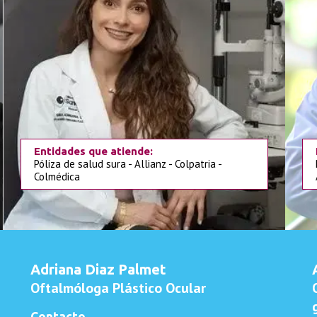
Entidades que atiende:
Póliza de salud sura - Allianz - Colpatria -
Colmédica
Adriana Diaz Palmet
Oftalmóloga Plástico Ocular
Contacto