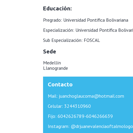
Educación:
Pregrado:
Universidad Pontifica Bolivariana
Especialización: Universidad Pontifica Bolivar
Sub Especialización:
FOSCAL
Sede
Medellín
Llanogrande
Contacto
Mail:
juanchoglaucoma@hotmail.com
Celular:
3244310960
Fijo: 6042626789-6046266639
Instagram:
@drjuanevalenciaoftalmologo