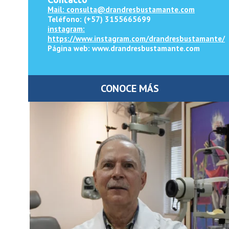
Mail: consulta@drandresbustamante.com
Teléfono: (+57) 3155665699
instagram:
https://www.instagram.com/drandresbustamante/
Página web: www.drandresbustamante.com
CONOCE MÁS