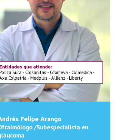
Entidades que atiende:
Póliza Sura - Colsanitas - Coomeva - Colmedica -
Axa Colpatria - Medplus - Allianz - Liberty
Andrés Felipe Arango
Oftalmólogo /Subespecialista en
glaucoma