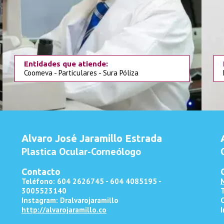
Entidades que atiende:
Coomeva - Particulares - Sura Póliza
Alvaro José Jaramillo Estrada
Plastica Ocular-Corneólogo
Contacto
Teléfono: 604
2626745 - 604 4085195 -
3005523140
Instagram: Dralvarojaramillo
http://alvarojaramillo.co