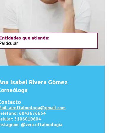
Entidades que atiende:
Particular
Ana Isabel Rivera Gómez
Corneóloga
Contacto
Mail: airoftalmologa@gmail.com
Teléfono: 6042626654
Celular: 3106010604
Instagram: @vera.oftalmologia