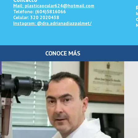
Mail: plasticaocular624@hotmail.com
Teléfono: (604)5816066
Celular: 320 2020438
C
Instagram: @dra.adrianadiazpalmet/
M
CONOCE MÁS