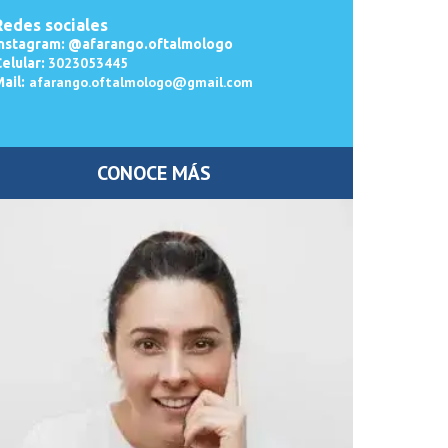
Redes sociales
Instagram: @afarango.oftalmologo
3023053445
elular:
afarango.oftalmologo@gmail.com
ail:
CONOCE MÁS