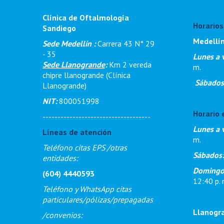
Clínica de Oftalmología
Horarios
Sandiego
Medellí
Sede Medellín :
Carrera 43 N° 29
- 35
Lunes a 
Sede Llanogrande
:
Km 2 vereda
m
.
chipre llanogrande (Clínica
Sábados
Llanogrande)
NIT:
800051998
Horario 
------------------------------------
Lunes a 
Líneas de atención
m.
Teléfono citas EPS /otras
Sábados
entidades:
Domingos
(604) 4440593
12:40 p. 
Teléfono y WhatsApp citas
particulares/pólizas/prepagadas
Llanogr
/
convenios: